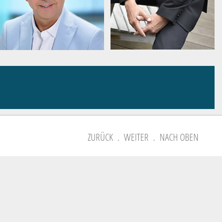
ZURÜCK
.
WEITER
.
NACH OBEN