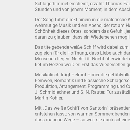
Schlagerhimmel erscheint, erzählt Thomas Fa
Stunden und von jenem Moment, in dem Absch
Der Song führt direkt hinein in die malerische W
wehmütige Musik und ein Abend, der rot am Hor
Schönheit dieses Ortes, sondern das Gefühl, 
daran zu glauben, dass ein Wiedersehen möglic
Das titelgebende weiße Schiff wird dabei zum 
zugleich für die Hoffnung, dass Liebe auch da
Menschen liegen. Nacht für Nacht überwindet 
tief im Herzen weiß er: Erst das Wiedersehen g
Musikalisch trägt Helmut Hirner die gefühlvol
Fernweh, Romantik und klassische Schlagerseh
Produktion, Arrangement, Programming und Cov
J. Schmidlechner und S. N. Rauter. Für zusät
Martin Kohler.
Mit „Das weiße Schiff von Santorin“ präsentie
entstehen lässt: von warmen Sommerabenden, s
dass manche Wege – so weit sie auch scheine