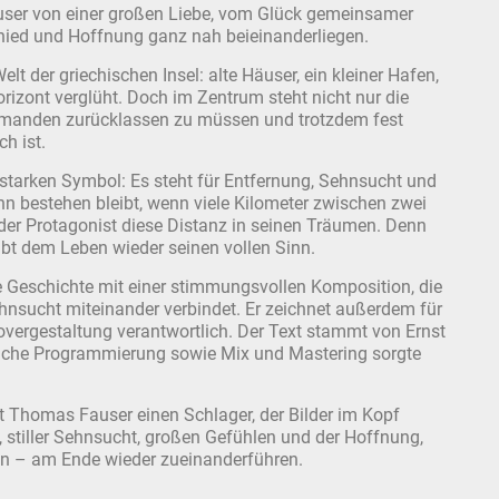
user von einer großen Liebe, vom Glück gemeinsamer
ied und Hoffnung ganz nah beieinanderliegen.
elt der griechischen Insel: alte Häuser, ein kleiner Hafen,
izont verglüht. Doch im Zentrum steht nicht nur die
jemanden zurücklassen zu müssen und trotzdem fest
h ist.
starken Symbol: Es steht für Entfernung, Sehnsucht und
nn bestehen bleibt, wenn viele Kilometer zwischen zwei
der Protagonist diese Distanz in seinen Träumen. Denn
ibt dem Leben wieder seinen vollen Sinn.
le Geschichte mit einer stimmungsvollen Komposition, die
nsucht miteinander verbindet. Er zeichnet außerdem für
ergestaltung verantwortlich. Der Text stammt von Ernst
zliche Programmierung sowie Mix und Mastering sorgte
rt Thomas Fauser einen Schlager, der Bilder im Kopf
tiller Sehnsucht, großen Gefühlen und der Hoffnung,
n – am Ende wieder zueinanderführen.