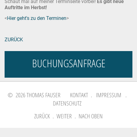
Schaut mal auf meiner Terminseite vorbei!
Es gibt neue
Auftritte im Herbst!
<
Hier geht's zu den Terminen
>
ZURÜCK
BUCHUNGSANFRAGE
© 2026 THOMAS FAUSER
KONTAKT
.
IMPRESSUM
.
DATENSCHUTZ
ZURÜCK
.
WEITER
.
NACH OBEN